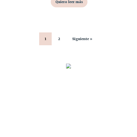
Quiero leer más
1
2
Siguiente »