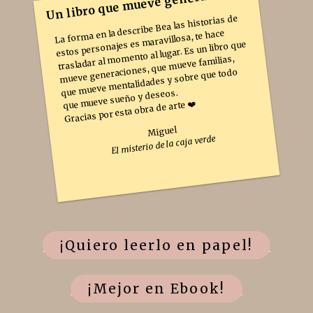
Un libro que mueve generaciones
La forma en la describe Bea las historias de
estos personajes es maravillosa, te hace
trasladar al momento al lugar. Es un libro que
mueve generaciones, que mueve familias,
que mueve mentalidades y sobre que todo
que mueve sueño y deseos.
Gracias por esta obra de arte ❤️
Miguel
El misterio de la caja verde
¡Quiero leerlo en papel!
¡Mejor en Ebook!