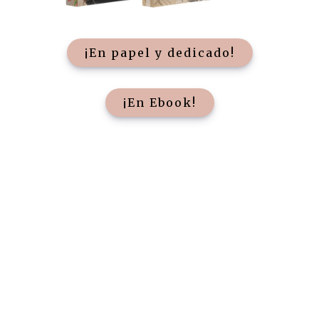
¡En papel y dedicado!
¡En Ebook!