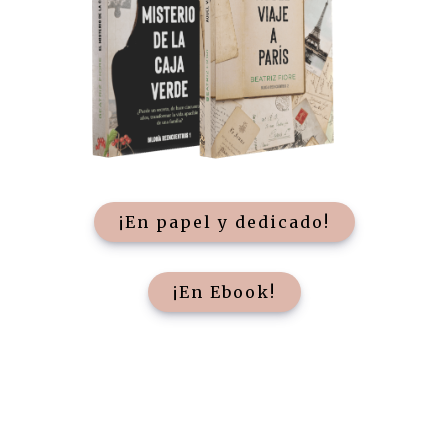
¡En papel y dedicado!
¡En Ebook!