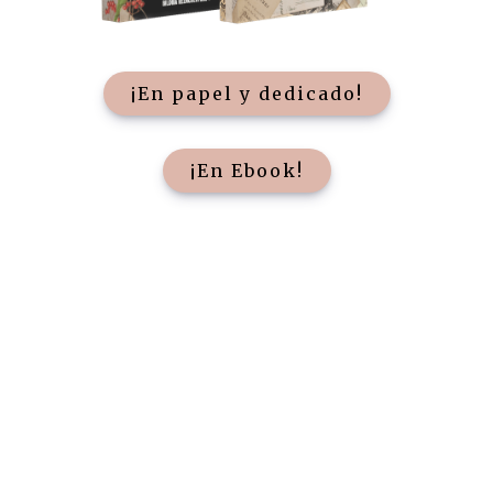
¡En papel y dedicado!
¡En Ebook!