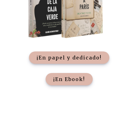
¡En papel y dedicado!
¡En Ebook!