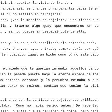
bici sin apartar la vista de Brandon.
una bici así, es una deshonra para las bicis tener
del grupo estalló en carcajadas.
idad. ¿Ves la mansión de hojalata? Pues tienes que
ella y traerme algo guay que encuentres en su
a, y si no, puedes ir despidiéndote de ella.
írse y Jon se quedó paralizado sin entender nada.
ender. Una vez hayas entrado, comprenderás por qué
 ten cuidado, igual un bicho como tú no sale vivo
e el miedo que le querían infundir aquellos cinco
rió la pesada puerta bajo la atenta mirada de los
as estaban cerradas y la penumbra reinaba a sus
ían parar de reírse, sentían que tenían la bici
lucinando con la cantidad de objetos que brillaban
laba. ¡Cómo no había venido antes! De repente,
caían, puertas que se cerraban de golpe, pero nada