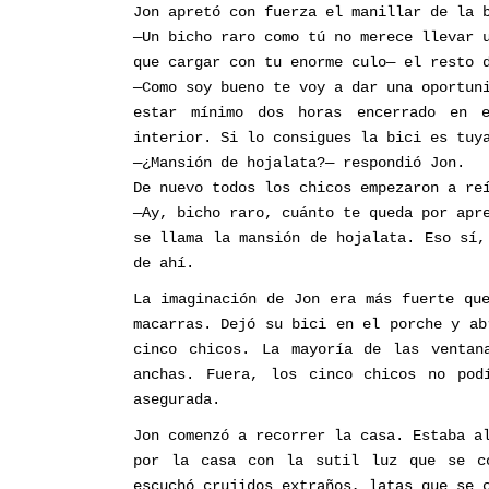
Jon apretó con fuerza el manillar de la 
—Un bicho raro como tú no merece llevar 
que cargar con tu enorme culo— el resto 
—Como soy bueno te voy a dar una oportun
estar mínimo dos horas encerrado en 
interior. Si lo consigues la bici es tuy
—¿Mansión de hojalata?— respondió Jon.
De nuevo todos los chicos empezaron a re
—Ay, bicho raro, cuánto te queda por apr
se llama la mansión de hojalata. Eso sí,
de ahí.
La imaginación de Jon era más fuerte qu
macarras. Dejó su bici en el porche y ab
cinco chicos. La mayoría de las ventan
anchas. Fuera, los cinco chicos no pod
asegurada.
Jon comenzó a recorrer la casa. Estaba a
por la casa con la sutil luz que se co
escuchó crujidos extraños, latas que se 