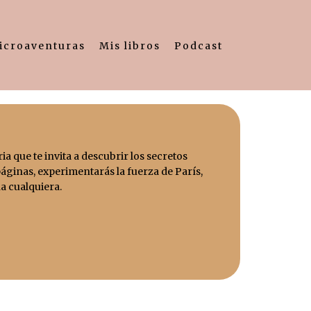
icroaventuras
Mis libros
Podcast
ria que te invita a descubrir los secretos
páginas, experimentarás la fuerza de París,
a cualquiera.