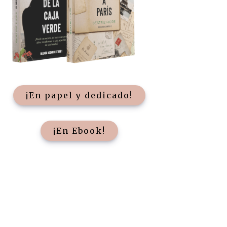
¡En papel y dedicado!
¡En Ebook!