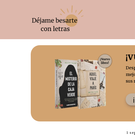
¡
Des
mejo
sus 
1 se