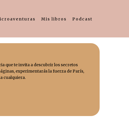
icroaventuras
Mis libros
Podcast
ria que te invita a descubrir los secretos
páginas, experimentarás la fuerza de París,
a cualquiera.