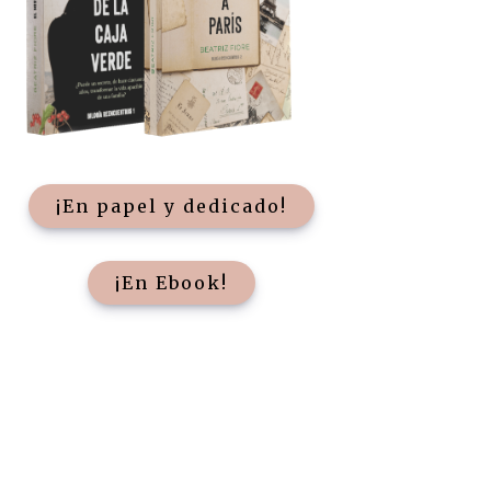
¡En papel y dedicado!
¡En Ebook!