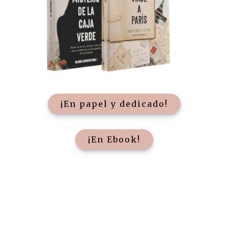
¡En papel y dedicado!
¡En Ebook!