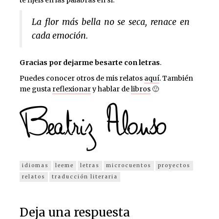
te fijéis en las palabras en sí.
La flor más bella no se seca, renace en
cada emoción.
Gracias por dejarme besarte con letras
.
Puedes conocer otros de mis relatos
aquí
. También
me gusta
reflexionar
y hablar de
libros
🙂
idiomas
leeme
letras
microcuentos
proyectos
relatos
traducción literaria
Deja una respuesta