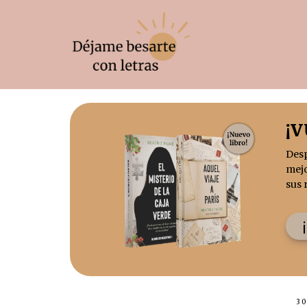
¡
Des
mejo
sus 
30