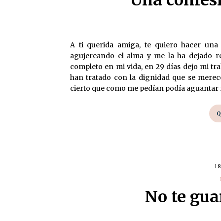
Una confesi
A ti querida amiga, te quiero hacer una
agujereando el alma y me la ha dejado re
completo en mi vida, en 29 días dejo mi t
han tratado con la dignidad que se merec
cierto que como me pedían podía aguantar m
Q
1
No te gua