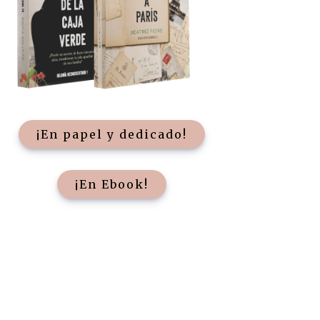
¡En papel y dedicado!
¡En Ebook!