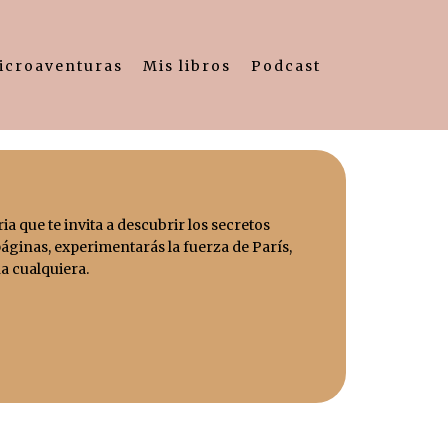
icroaventuras
Mis libros
Podcast
ria que te invita a descubrir los secretos
páginas, experimentarás la fuerza de París,
a cualquiera.