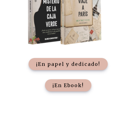
¡En papel y dedicado!
¡En Ebook!