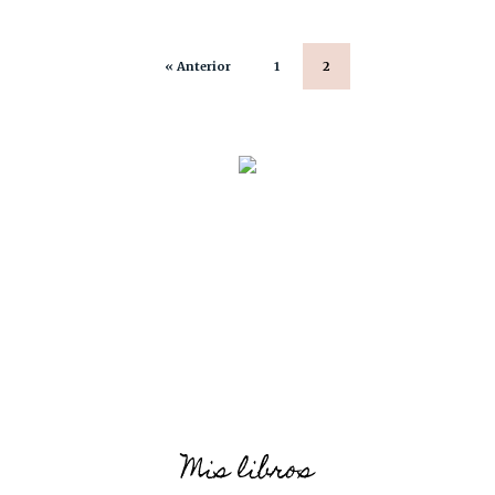
« Anterior
1
2
Mis libros